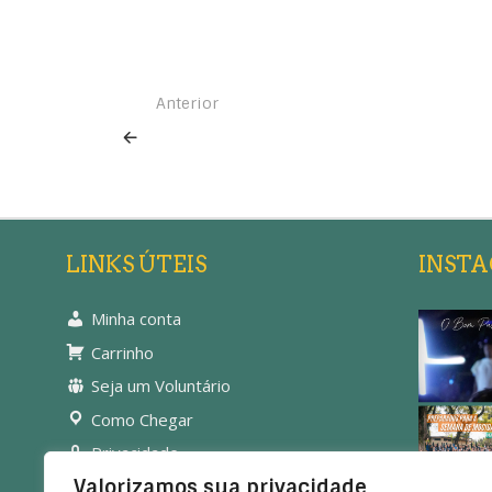
Anterior
LINKS ÚTEIS
INST
Minha conta
Carrinho
Seja um Voluntário
Como Chegar
Privacidade
Valorizamos sua privacidade