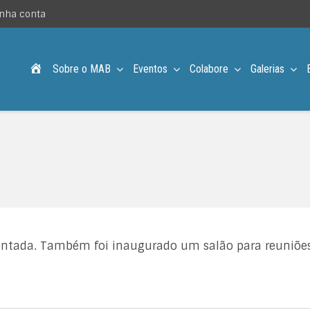
nha conta
Acampamento MAB – Desde 1957
Sobre o MAB
Eventos
Colabore
Galerias
ntada. Também foi inaugurado um salão para reuniões 