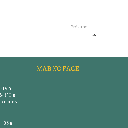
Próximo
MAB NO FACE
-19 a
- (13 a
 6 noites
– 05 a