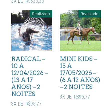
3X DE
R$
633,33
Realizado
Realizado
RADICAL –
MINI KIDS –
10 A
15 A
12/04/2026 –
17/05/2026 –
(13 A 17
(6 A 12 ANOS)
ANOS) – 2
– 2 NOITES
NOITES
3X DE
R$
95,77
3X DE
R$
95,77