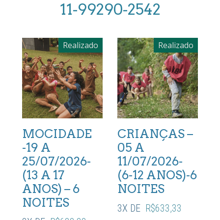
11-99290-2542
Realizado
Realizado
MOCIDADE
CRIANÇAS –
-19 A
05 A
25/07/2026-
11/07/2026-
(13 A 17
(6-12 ANOS)-6
ANOS) – 6
NOITES
NOITES
3X DE
R$
633,33