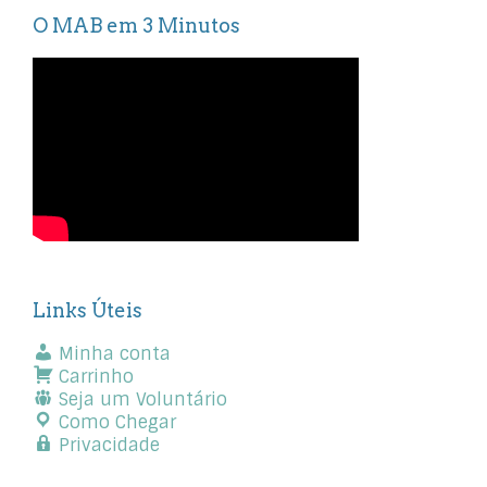
O MAB em 3 Minutos
Links Úteis
Minha conta
Carrinho
Seja um Voluntário
Como Chegar
Privacidade