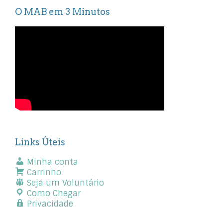
O MAB em 3 Minutos
Links Úteis
Minha conta
Carrinho
Seja um Voluntário
Como Chegar
Privacidade