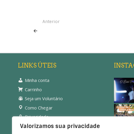
Anterior
LINKS ÚTEIS
INST
Minha conta
Carrinho
Seja um Voluntário
Como Chegar
Privacidade
Valorizamos sua privacidade