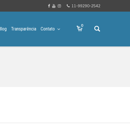
11-99290-2542
0
Blog
Transparência
Contato