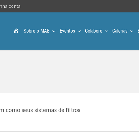
nha conta
Acampamento MAB – Desde 1957
Sobre o MAB
Eventos
Colabore
Galerias
m como seus sistemas de filtros.