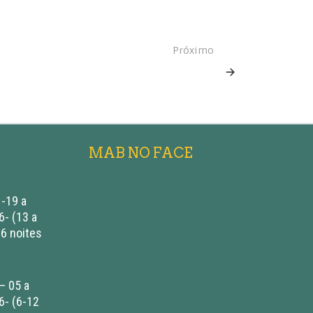
Próximo
MAB NO FACE
-19 a
- (13 a
 6 noites
– 05 a
6- (6-12