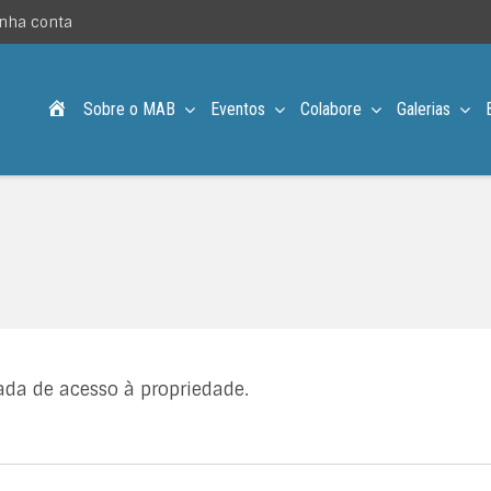
nha conta
Acampamento MAB – Desde 1957
Sobre o MAB
Eventos
Colabore
Galerias
ada de acesso à propriedade.