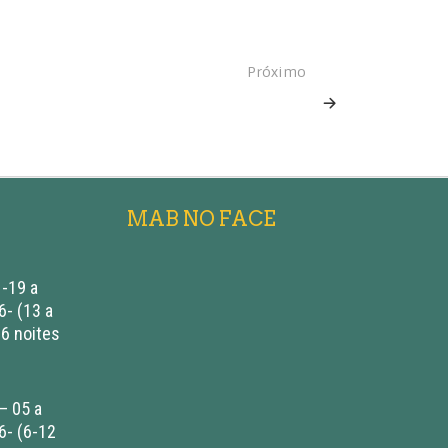
Próximo
MAB NO FACE
-19 a
- (13 a
 6 noites
– 05 a
6- (6-12