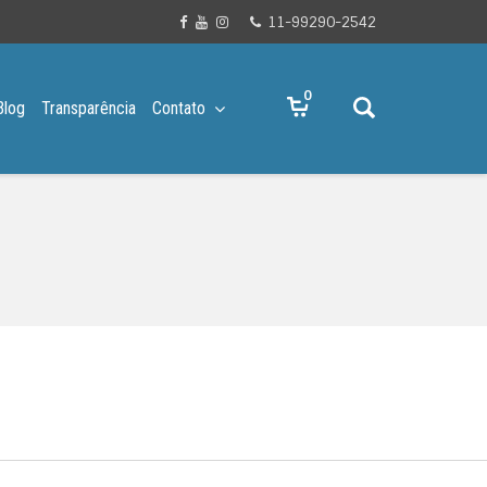
11-99290-2542
0
Blog
Transparência
Contato