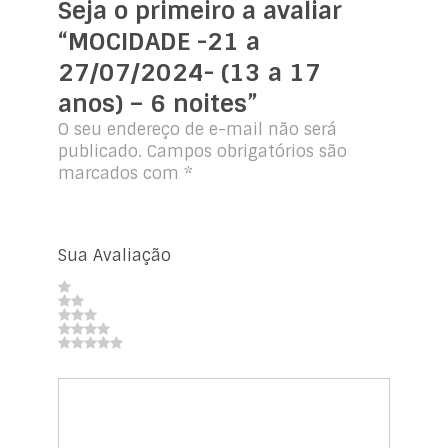
Seja o primeiro a avaliar
“MOCIDADE -21 a
27/07/2024- (13 a 17
anos) – 6 noites”
O seu endereço de e-mail não será
publicado.
Campos obrigatórios são
marcados com
*
Sua Avaliação
1
2
de
3 de
de
4 de 5
5
5
5 de 5
5
estrelas
estrelas
estrelas
estrelas
estrelas