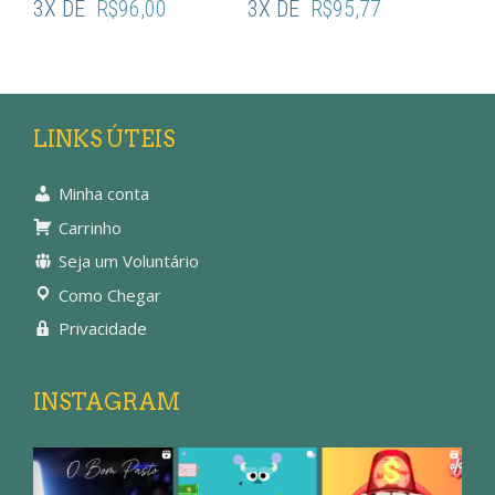
3X DE
R$
96,00
3X DE
R$
95,77
LINKS ÚTEIS
Minha conta
Carrinho
Seja um Voluntário
Como Chegar
Privacidade
INSTAGRAM