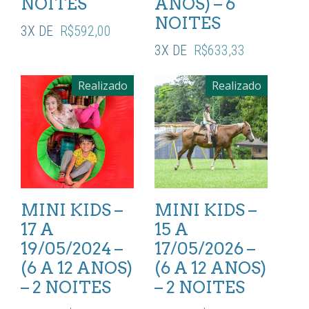
NOITES
ANOS) – 6
NOITES
3X DE
R$
592,00
3X DE
R$
633,33
Realizado
Realizado
MINI KIDS –
MINI KIDS –
17 A
15 A
19/05/2024 –
17/05/2026 –
(6 A 12 ANOS)
(6 A 12 ANOS)
– 2 NOITES
– 2 NOITES